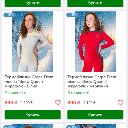
Купити
Купити
–19%
–19%
Термобілизна Carpe Diem
Термобілизна Carpe Diem
жіноча "Snow Queen" -
жіноча "Snow Queen" -
мікрофліс - Білий
мікрофліс - Червоний
В наявності
В наявності
890
890
₴
₴
1 100 ₴
1 100 ₴
Купити
Купити
–19%
–19%