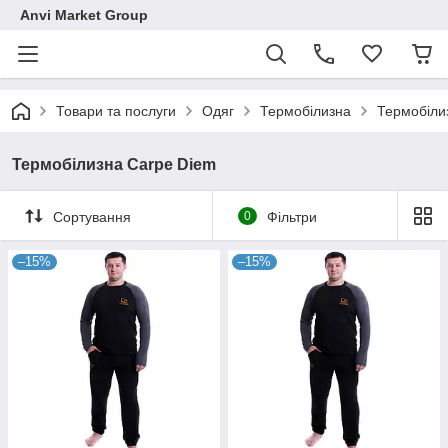
Anvi Market Group
Товари та послуги
Одяг
Термобілизна
Термобіли
Термобілизна Carpe Diem
Сортування
0
Фільтри
–15%
–15%