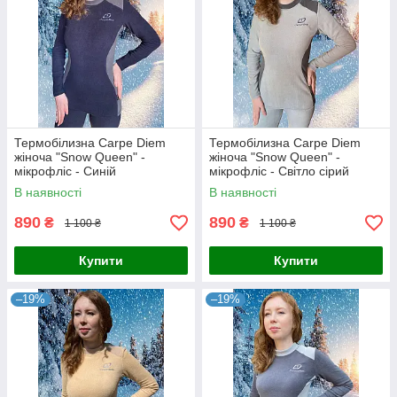
Термобілизна Carpe Diem
Термобілизна Carpe Diem
жіноча "Snow Queen" -
жіноча "Snow Queen" -
мікрофліс - Синій
мікрофліс - Світло сірий
В наявності
В наявності
890
890
₴
₴
1 100 ₴
1 100 ₴
Купити
Купити
–19%
–19%