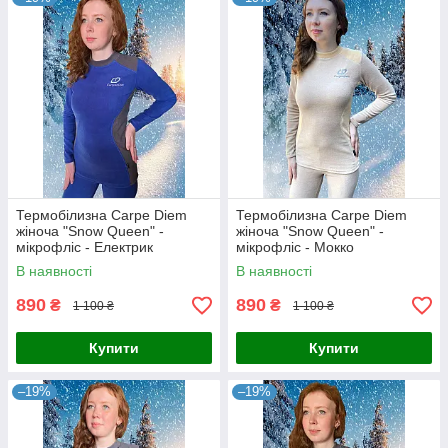
Термобілизна Carpe Diem
Термобілизна Carpe Diem
жіноча "Snow Queen" -
жіноча "Snow Queen" -
мікрофліс - Електрик
мікрофліс - Мокко
В наявності
В наявності
890
890
₴
₴
1 100 ₴
1 100 ₴
Купити
Купити
–19%
–19%