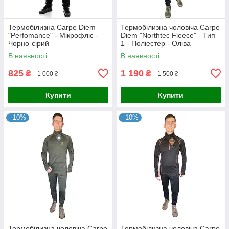
Термобілизна Carpe Diem
Термобілизна чоловіча Carpe
"Perfomance" - Мікрофліс -
Diem "Northtec Fleece" - Тип
Чорно-сірий
1 - Поліестер - Оліва
В наявності
В наявності
825
1 190
₴
₴
1 000 ₴
1 500 ₴
Купити
Купити
–10%
–10%
Термобілизна чоловіча Carpe
Термобілизна чоловіча Carpe