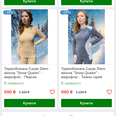
Купити
Купити
–19%
–19%
Термобілизна Carpe Diem
Термобілизна Carpe Diem
жіноча "Snow Queen" -
жіноча "Snow Queen" -
мікрофліс - Персик
мікрофліс - Темно сірий
В наявності
В наявності
890
890
₴
₴
1 100 ₴
1 100 ₴
Купити
Купити