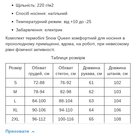
Щільність: 220 г/м2
Спосіб носіння: натільний
Температурний режим: від +10 до -25
Забарвлення: електрик
Комплект термобілі Snow Queen комфортний для носіння в
прохолодному приміщенні, вдома, на роботі, при невисокому
рівні фізичної активності.
Таблиця розмірів
Розмір
Обхват
Обхват
Довжина
Довжина
грудей, см
стегон, см
рукава, см
штанів, см
S
72-88
76-92
61
102
M
78-94
82-98
62
103
L
84-100
88-104
63
104
XL
90-106
94-110
64
106
2XL
96-112
100-116
65
108
Приховати