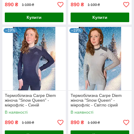
890
890
₴
₴
1 100 ₴
1 100 ₴
Купити
Купити
–19%
–19%
Термобілизна Carpe Diem
Термобілизна Carpe Diem
жіноча "Snow Queen" -
жіноча "Snow Queen" -
мікрофліс - Синій
мікрофліс - Світло сірий
В наявності
В наявності
890
890
₴
₴
1 100 ₴
1 100 ₴