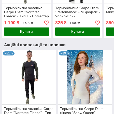
Термобілизна чоловіча
Термобілизна Carpe Diem
Терм
Carpe Diem "Northtec
"Perfomance" - Мікрофліс -
Микр
Fleece" - Тип 1 - Поліестер
Чорно-сірий
- Оліва
1 190
825
850
₴
₴
1 500 ₴
1 000 ₴
Купити
Купити
Акційні пропозиції та новинки
–21%
–19%
Термобілизна чоловіча Carpe
Термобілизна Carpe Diem
Diem "Northtec Fleece" - Тип
жіноча "Snow Queen" -