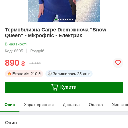
Термобілизна Carpe Diem жіноча "Snow
Queen" - мікрофліс - Електрик
В наявності
Код: 6605
Роздріб
890
₴
1 100 ₴
Економія
210 ₴
Залишилось
25 днів
Купити
Опис
Характеристики
Доставка
Оплата
Умови п
Опис