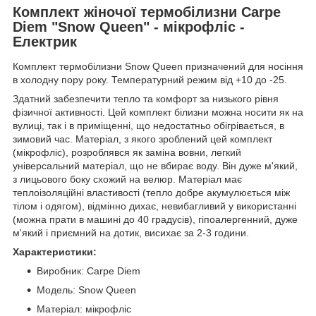
Комплект жіночої термобілизни Carpe
Diem "Snow Queen" - мікрофліс -
Електрик
Комплект термобілизни Snow Queen призначений для носіння
в холодну пору року. Температурний режим від +10 до -25.
Здатний забезпечити тепло та комфорт за низького рівня
фізичної активності. Цей комплект білизни можна носити як на
вулиці, так і в приміщенні, що недостатньо обігрівається, в
зимовий час. Матеріал, з якого зроблений цей комплект
(мікрофліс), розроблявся як заміна вовни, легкий
універсальний матеріал, що не вбирає воду. Він дуже м'який,
з лицьового боку схожий на велюр. Матеріал має
теплоізоляційні властивості (тепло добре акумулюється між
тілом і одягом), відмінно дихає, невибагливий у використанні
(можна прати в машині до 40 градусів), гіпоалергенний, дуже
м'який і приємний на дотик, висихає за 2-3 години.
Характеристики:
Виробник: Carpe Diem
Модель: Snow Queen
Матеріал: мікрофліс