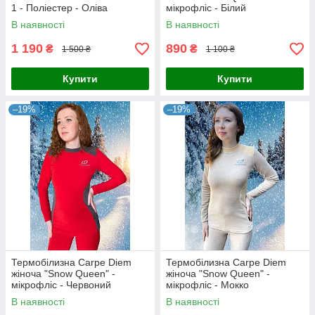
1 - Поліестер - Оліва
мікрофліс - Білий
В наявності
В наявності
1 190
890
₴
₴
1 500 ₴
1 100 ₴
Купити
Купити
–19%
–19%
Термобілизна Carpe Diem
Термобілизна Carpe Diem
жіноча "Snow Queen" -
жіноча "Snow Queen" -
мікрофліс - Червоний
мікрофліс - Мокко
В наявності
В наявності