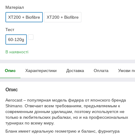
Матеріал
XT200 + Biofibre
XT200 + Biofibre
Тест
60-120g
В наявності
Опис
Характеристики
Доставка
Оплата
Умови п
Опис
Aerocast – популярная модель фидера от японского бренда
Shimano. Отвечает всем требованиям, предъявляемым к
современным донным удилищам, поэтому используется не
только в любительских рыбалках, но и на профессиональных
турнирах по всему миру.
Бланк имеет идеальную геометрию и баланс, фурнитура