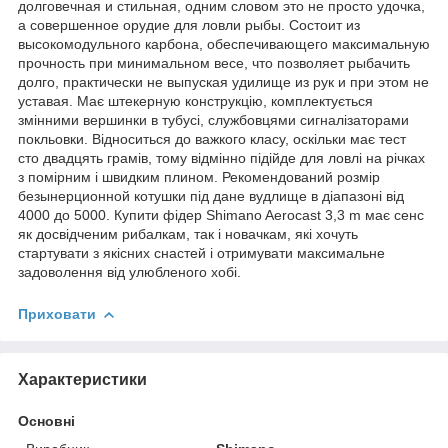
долговечная и стильная, одним словом это не просто удочка,
а совершенное орудие для ловли рыбы. Состоит из
высокомодульного карбона, обеспечивающего максимальную
прочность при минимальном весе, что позволяет рыбачить
долго, практически не выпуская удилище из рук и при этом не
уставая. Має штекерную конструкцію, комплектується
змінними вершинки в тубусі, службовцями сигналізаторами
покльовки. Відноситься до важкого класу, оскільки має тест
сто двадцять грамів, тому відмінно підійде для ловлі на річках
з помірним і швидким плином. Рекомендований розмір
безынерционной котушки під дане вудлище в діапазоні від
4000 до 5000. Купити фідер Shimano Aerocast 3,3 m має сенс
як досвідченим рибалкам, так і новачкам, які хочуть
стартувати з якісних снастей і отримувати максимальне
задоволення від улюбленого хобі.
Приховати
Характеристики
Основні