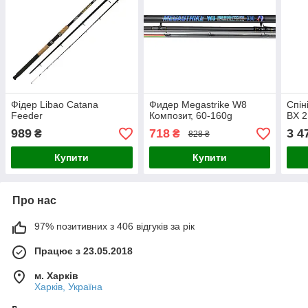
Фідер Libao Catana
Фидер Megastrike W8
Спін
Feeder
Композит, 60-160g
BX 2
989
718
3 4
₴
₴
828 ₴
Купити
Купити
Про нас
97% позитивних з 406 відгуків за рік
Працює з 23.05.2018
м. Харків
Харків, Україна