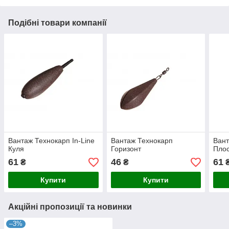
Подібні товари компанії
Вантаж Технокарп In-Line
Вантаж Технокарп
Вант
Куля
Горизонт
Пло
61
46
61
₴
₴
Купити
Купити
Акційні пропозиції та новинки
–3%