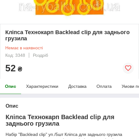
Кліпса Технокарп Backlead clip для заднього
грузила
Немає в наявності
Код: 3348
Роздріб
52
₴
Опис
Характеристики
Доставка
Оплата
Умови п
Опис
Кліпса Технокарп Backlead clip для
заднього грузила
Набір "Backlead clip" уп./5шт Кліпса для заднього грузила