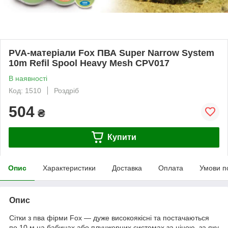
PVA-матеріали Fox ПВА Super Narrow System
10m Refil Spool Heavy Mesh CPV017
В наявності
Код: 1510
Роздріб
504
₴
Купити
Опис
Характеристики
Доставка
Оплата
Умови п
Опис
Сітки з пва фірми Fox — дуже високоякісні та постачаються
по 10 м на бабинах або плунжерних системах за ціною, за яку