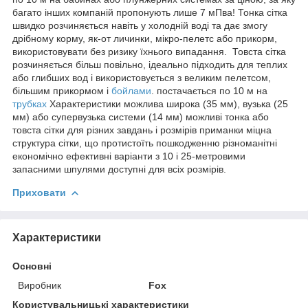
багато інших компаній пропонують лише 7 мПва! Тонка сітка
швидко розчиняється навіть у холодній воді та дає змогу
дрібному корму, як-от личинки, мікро-пелетс або прикорм,
використовувати без ризику їхнього випадання. Товста сітка
розчиняється більш повільно, ідеально підходить для теплих
або глибших вод і використовується з великим пелетсом,
більшим прикормом і
бойлами
. постачається по 10 м на
трубках
Характеристики можлива широка (35 мм), вузька (25
мм) або супервузька системи (14 мм) можливі тонка або
товста сітки для різних завдань і розмірів приманки міцна
структура сітки, що протистоїть пошкодженню різноманітні
економічно ефективні варіанти з 10 і 25-метровими
запасними шпулями доступні для всіх розмірів.
Приховати
Характеристики
Основні
Виробник
Fox
Користувальницькі характеристики