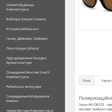
Спінінги Вудлища
Комплектуючі
Воблери, Блешні Силікон
Котушки рибальські
Гачки, Двійники, Трійники
Ліски Шнури Шпагат
Підгодовування Насадки
Ароматизатори
Оснащення Монтажі Снасті
Комплектуючі
Опис
Харак
Рибальські аксесуари
Спорядження Екіпірування
Поляризаційні
Кемпінг
Jaxon AK-OKX31 - пре
окуляри знайшли сере
Човни Мотори Комплектуючі