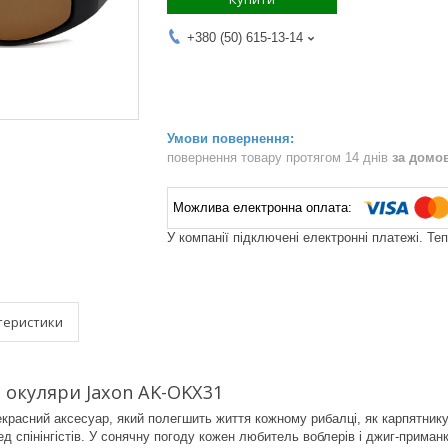
+380 (50) 615-13-14
повернення товару протягом 14 днів
за домо
У компанії підключені електронні платежі. Те
теристики
 окуляри Jaxon AK-OKX31
красний аксесуар, який полегшить життя кожному рибалці, як карпятнику,
д спінінгістів. У сонячну погоду кожен любитель воблерів і джиг-приман