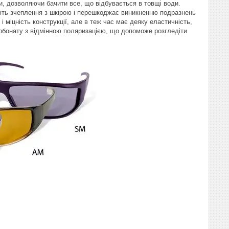
и, дозволяючи бачити все, що відбувається в товщі води.
ують зчеплення з шкірою і перешкоджає виникненню подразнень
і міцність конструкції, але в теж час має деяку еластичність,
арбонату з відмінною поляризацією, що допоможе розгледіти