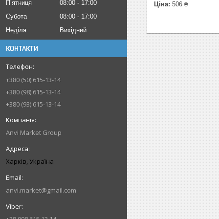
Пʼятниця
08:00
17:00
Ціна:
506 ₴
Субота
08:00
17:00
Неділя
Вихідний
КОНТАКТИ
+380 (50) 615-13-14
+380 (98) 615-13-14
+380 (93) 615-13-14
Anvi Market Group
Харків, Україна
anvi.market@gmail.com