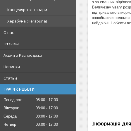
з-за сильних відблис
Величезну увагу розр
Канцелярські товари
від тривалого викорис
запобігаючи поломки 
Херабуна (Herabuna)
найдрібніші об'єкти в
О нас
Отзывы
Акции и Распродажи
Новинки
Статьи
ГРАФІК РОБОТИ
Понеділок
08:00
17:00
Вівторок
08:00
17:00
Середа
08:00
17:00
Інформація дл
Четвер
08:00
17:00