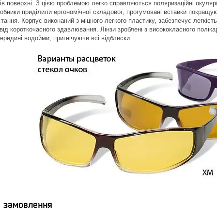
ків поверхні. З цією проблемою легко справляються поляризаційні окуляр
обники приділили ергономічної складової, прогумовані вставки покращ
тання. Корпус виконаний з міцного легкого пластику, забезпечує легкість 
від короткочасного здавлювання. Лінзи зроблені з висококласного полік
середині водойми, пригнічуючи всі відблиски.
я замовлення