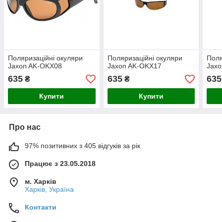
Поляризаційні окуляри
Поляризаційні окуляри
Поля
Jaxon AK-OKX08
Jaxon AK-OKX17
Jax
635
635
635
₴
₴
Купити
Купити
Про нас
97% позитивних з 405 відгуків за рік
Працює з 23.05.2018
м. Харків
Харків, Україна
Контакти