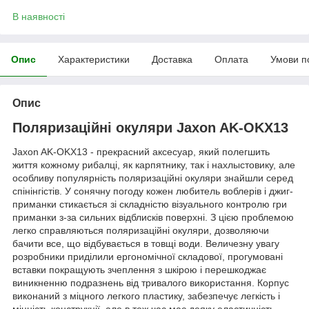
В наявності
Опис
Характеристики
Доставка
Оплата
Умови п
Опис
Поляризаційні окуляри Jaxon AK-OKX13
Jaxon AK-OKX13 - прекрасний аксесуар, який полегшить
життя кожному рибалці, як карпятнику, так і нахлыстовику, але
особливу популярність поляризаційні окуляри знайшли серед
спінінгістів. У сонячну погоду кожен любитель воблерів і джиг-
приманки стикається зі складністю візуального контролю гри
приманки з-за сильних відблисків поверхні. З цією проблемою
легко справляються поляризаційні окуляри, дозволяючи
бачити все, що відбувається в товщі води. Величезну увагу
розробники приділили ергономічної складової, прогумовані
вставки покращують зчеплення з шкірою і перешкоджає
виникненню подразнень від тривалого використання. Корпус
виконаний з міцного легкого пластику, забезпечує легкість і