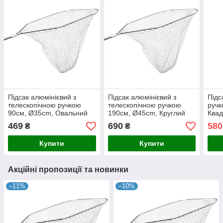
Підсак алюмінієвий з
Підсак алюмінієвий з
Підс
телескопічною ручкою
телескопічною ручкою
ручк
90см, Ø35cm, Овальний
190см, Ø45cm, Круглий
Ква
469
690
580
₴
₴
Купити
Купити
Акційні пропозиції та новинки
–11%
–10%