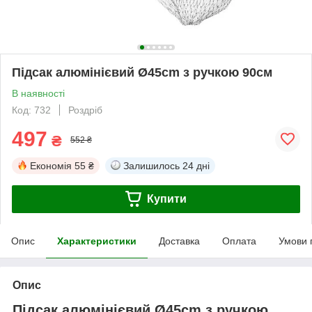
Підсак алюмінієвий Ø45cm з ручкою 90см
В наявності
Код: 732
Роздріб
497
₴
552 ₴
Економія
55 ₴
Залишилось
24 дні
Купити
Опис
Характеристики
Доставка
Оплата
Умови 
Опис
Підсак алюмінієвий Ø45cm з ручкою