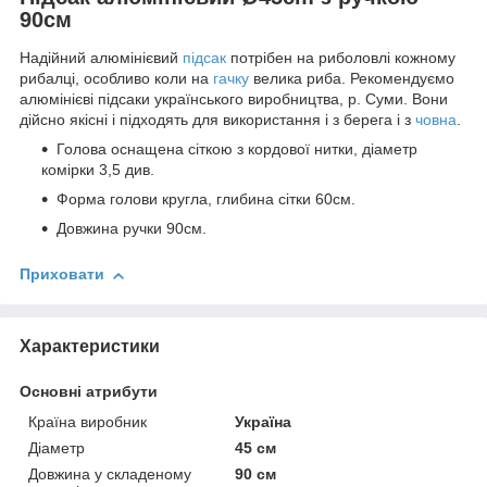
90см
Надійний алюмінієвий
підсак
потрібен на риболовлі кожному
рибалці, особливо коли на
гачку
велика риба. Рекомендуємо
алюмінієві підсаки українського виробництва, р. Суми. Вони
дійсно якісні і підходять для використання і з берега і з
човна
.
Голова оснащена сіткою з кордової нитки, діаметр
комірки 3,5 див.
Форма голови кругла, глибина сітки 60см.
Довжина ручки 90см.
Приховати
Характеристики
Основні атрибути
Країна виробник
Україна
Діаметр
45 см
Довжина у складеному
90 см