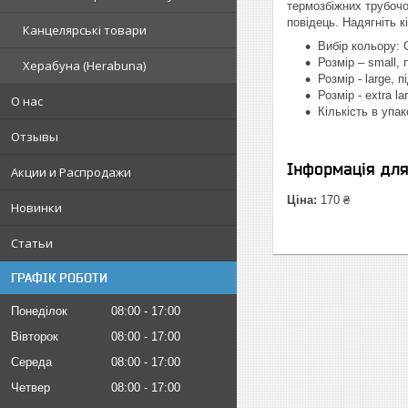
термозбіжних трубочок
повідець. Надягніть к
Канцелярські товари
Вибір кольору: C
Розмір – small, 
Херабуна (Herabuna)
Розмір - large, 
Розмір - extra l
О нас
Кількість в упак
Отзывы
Інформація дл
Акции и Распродажи
Ціна:
170 ₴
Новинки
Статьи
ГРАФІК РОБОТИ
Понеділок
08:00
17:00
Вівторок
08:00
17:00
Середа
08:00
17:00
Четвер
08:00
17:00