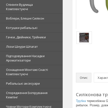
Спінінги Вудлища
Комплектуючі
Воблери, Блешні Силікон
Котушки рибальські
Гачки, Двійники, Трійники
Ліски Шнури Шпагат
Підгодовування Насадки
Ароматизатори
Оснащення Монтажі Снасті
Комплектуючі
Опис
Харак
Рибальські аксесуари
Спорядження Екіпірування
Силіконова тр
Кемпінг
Трубка
термозбіжна G
рибалок. Розмір, дов
Човни Мотори Комплектуючі