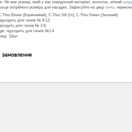
. Не має різниці, який у вас поводочний матеріал, волосінь, м'який
шнур
ільце потрібного розміру для насадки. Зафіксуйте на цівці
гачка
, перекон
-Thru Brown (Коричневий); C-Thru Silt (Іл); C-Thru Green (Зелений)
підходить для гачків № 8-12;
підходить для гачків № 2-6;
arge, підходить для гачків №1-4
овці: 10шт.
я замовлення