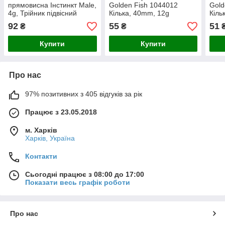
прямовисна Інстинкт Male,
Golden Fish 1044012
Gold
4g, Трійник підвісний
Кілька, 40mm, 12g
Кіль
Origin, Мідь, Вертикальна,
92
55
51
₴
₴
Мідь+Свинець
Купити
Купити
Про нас
97% позитивних з 405 відгуків за рік
Працює з 23.05.2018
м. Харків
Харків, Україна
Контакти
Сьогодні працює з 08:00 до 17:00
Показати весь графік роботи
Про нас