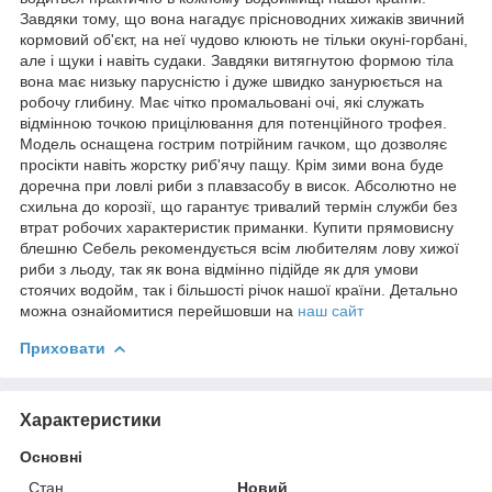
Завдяки тому, що вона нагадує прісноводних хижаків звичний
кормовий об'єкт, на неї чудово клюють не тільки окуні-горбані,
але і щуки і навіть судаки. Завдяки витягнутою формою тіла
вона має низьку парусністю і дуже швидко занурюється на
робочу глибину. Має чітко промальовані очі, які служать
відмінною точкою прицілювання для потенційного трофея.
Модель оснащена гострим потрійним гачком, що дозволяє
просікти навіть жорстку риб'ячу пащу. Крім зими вона буде
доречна при ловлі риби з плавзасобу в висок. Абсолютно не
схильна до корозії, що гарантує тривалий термін служби без
втрат робочих характеристик приманки. Купити прямовисну
блешню Себель рекомендується всім любителям лову хижої
риби з льоду, так як вона відмінно підійде як для умови
стоячих водойм, так і більшості річок нашої країни. Детально
можна ознайомитися перейшовши на
наш сайт
Приховати
Характеристики
Основні
Стан
Новий