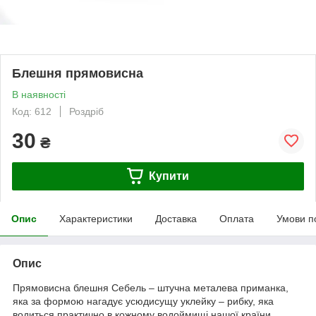
Блешня прямовисна
В наявності
Код: 612
Роздріб
30
₴
Купити
Опис
Характеристики
Доставка
Оплата
Умови п
Опис
Прямовисна блешня Себель – штучна металева приманка,
яка за формою нагадує усюдисущу уклейку – рибку, яка
водиться практично в кожному водоймищі нашої країни.