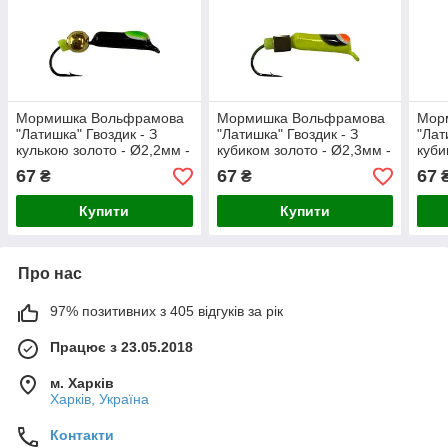
Мормишка Вольфрамова
Мормишка Вольфрамова
Мор
"Латишка" Гвоздик - З
"Латишка" Гвоздик - З
"Лат
кулькою золото - Ø2,2мм -
кубиком золото - Ø2,3мм -
куби
0,5г - Чорно-зелений -
0,5г - Жовтий з чорно-
0,5г
67
67
67
₴
₴
Латвія (МК1171)
біло-червоною точкою -
№16 
Латвія (МК1145)
Купити
Купити
Про нас
97% позитивних з 405 відгуків за рік
Працює з 23.05.2018
м. Харків
Харків, Україна
Контакти