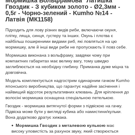
Мормишка Вольфрамова "Латишка"
Гвоздик - З кубиком золото - Ø2,3мм -
0,5г - Чорно-зелений - Kumho №14 -
Латвія (МК1158)
Підходить для лову різних видів риби, включаючи окуня,
плітку, ляща, синця, густеру та інших. Окунь і плотва є
найбільш поширеними видами риб, які ловляться на цю
мормишку, але й інші види риби не пропускають її повз себе.
Мормишка виконана з вольфраму, завдяки чому при
компактних габаритах має велику вагу, тому швидко
заглиблюється на необхідну глибину. Приманка дуже міцна та
довговічна.
Модель комплектується надгострим одинарним гачком Kumho
японського виробництва, що гарантує надійне засічення і
найвищий відсоток результативних клювань. Для кріплення до
волосіні мормишка оснащена спеціальною петелькою.
Гвоздик - мормишка витягнутої форми з підвіскою на гачку.
Підвіска може бути у вигляді кубика або намистини/кульки.
Вона додатково дратує хижака.
Мормишка Гвоздик з металевою кулькою
має
високу уловистість за рахунок звуку, який створюється