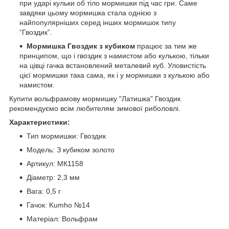
при ударі кульки об тіло мормишки під час гри. Саме
завдяки цьому мормишка стала однією з
найпопулярніших серед інших мормишок типу
“Гвоздик”.
Мормишка Гвоздик з кубиком
працює за тим же
принципом, що і гвоздик з намистом або кулькою, тільки
на цівці гачка встановлений металевий куб. Уловистість
цієї мормишки така сама, як і у мормишки з кулькою або
намистом.
Купити вольфрамову мормишку "Латишка" Гвоздик
рекомендуємо всім любителям зимової риболовлі.
Характеристики:
Тип мормишки: Гвоздик
Модель: З кубиком золото
Артикул: МК1158
Діаметр: 2,3 мм
Вага: 0,5 г
Гачок: Kumho №14
Матеріал: Вольфрам