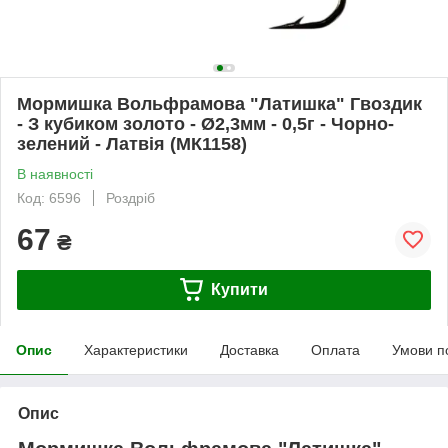
Мормишка Вольфрамова "Латишка" Гвоздик
- З кубиком золото - Ø2,3мм - 0,5г - Чорно-
зелений - Латвія (МК1158)
В наявності
Код: 6596
Роздріб
67
₴
Купити
Опис
Характеристики
Доставка
Оплата
Умови п
Опис