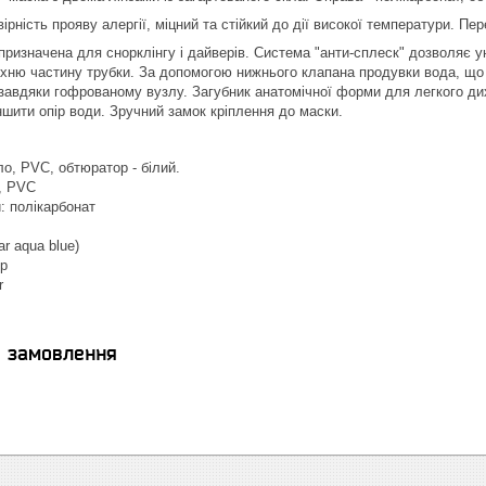
рність прояву алергії, міцний та стійкий до дії високої температури. П
призначена для снорклінгу і дайверів. Система "анти-сплеск" дозволяє 
хню частину трубки. За допомогою нижнього клапана продувки вода, що 
завдяки гофрованому вузлу. Загубник анатомічної форми для легкого ди
ити опір води. Зручний замок кріплення до маски.
о, PVC, обтюратор - білий.
, PVC
: полікарбонат
ar aqua blue)
ер
r
я замовлення