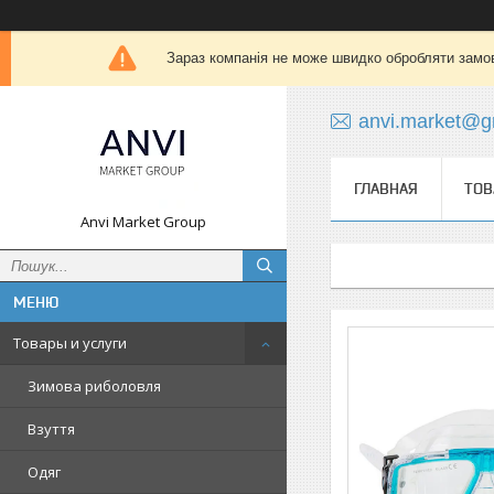
Зараз компанія не може швидко обробляти замов
anvi.market@g
ГЛАВНАЯ
ТОВ
Anvi Market Group
Товары и услуги
Зимова риболовля
Взуття
Одяг