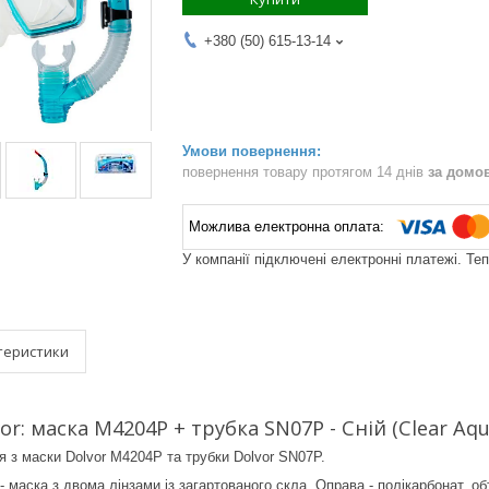
+380 (50) 615-13-14
повернення товару протягом 14 днів
за домо
У компанії підключені електронні платежі. Те
теристики
r: маска M4204P + трубка SN07P - Сній (Clear Aqu
 з маски Dolvor M4204P та трубки Dolvor SN07P.
 маска з двома лінзами із загартованого скла. Оправа - полікарбонат, о