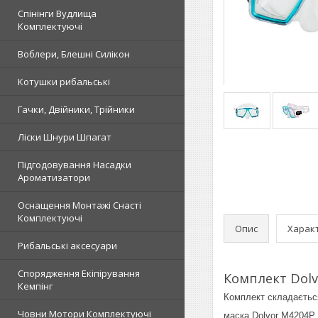
Спінінги Вудлища
Комплектуючі
Воблери, Блешні Силікон
Котушки рибальські
Гачки, Двійники, Трійники
Ліски Шнури Шпагат
Підгодовування Насадки
Ароматизатори
Оснащення Монтажі Снасті
Комплектуючі
Опис
Харак
Рибальські аксесуари
Спорядження Екіпірування
Комплект Dolvo
Кемпінг
Комплект складається
Човни Мотори Комплектуючі
маска Dolvor M4204P -