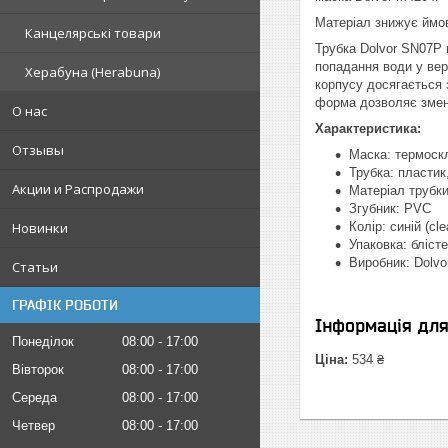
Матеріал знижує ймові
Канцелярські товари
Трубка Dolvor SN07P 
попадання води у вер
Херабуна (Herabuna)
корпусу досягається 
форма дозволяє зменш
О нас
Характеристика:
Отзывы
Маска: термоскл
Трубка: пластик
Акции и Распродажи
Матеріал трубки
Згубник: PVC
Новинки
Колір: синій (cle
Упаковка: бліст
Виробник: Dolvo
Статьи
ГРАФІК РОБОТИ
Інформація дл
Понеділок
08:00
17:00
Ціна:
534 ₴
Вівторок
08:00
17:00
Середа
08:00
17:00
Четвер
08:00
17:00