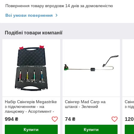
Повернення товару впродовж 14 днів за домовленістю
Всі умови повернення
Подібні товари компанії
Набір Свінгерів Megastrike
Свінгер Mad Carp на
Свін
з підключенням - на
штанзі - Зелений
з пі
ланцюжку - Асортимент -
4 шт/уп
994
74
120
₴
₴
Купити
Купити