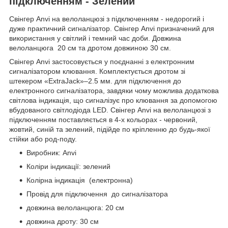
підключенням - Зелений
Свінгер Anvi на велоланцюзі з підключенням - недорогий і
дуже практичний сигналізатор. Свінгер Anvi призначений для
використання у світлий і темний час доби. Довжина
велоланцюга 20 см та дротом довжиною 30 см.
Свінгер Anvi застосовується у поєднанні з електронним
сигналізатором клювання. Комплектується дротом зі
штекером «ExtraJack»–2.5 мм. для підключення до
електронного сигналізатора, завдяки чому можлива додаткова
світлова індикація, що сигналізує про клювання за допомогою
вбудованого світлодіода LED. Свінгер Anvi на велоланцюзі з
підключенням поставляється в 4-х кольорах - червоний,
жовтий, синій та зелений, підійде по кріпленню до будь-якої
стійки або род-поду.
Виробник: Anvi
Коліри індикації: зелений
Колірна індикація (електронна)
Провід для підключення до сигналізатора
довжина велоланцюга: 20 см
довжина дроту: 30 см