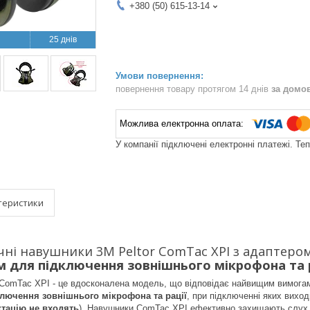
+380 (50) 615-13-14
25 днів
повернення товару протягом 14 днів
за домо
У компанії підключені електронні платежі. Те
теристики
чні навушники 3M Peltor ComTac XPI з адаптеро
м для підключення зовнішнього мікрофона та р
ComTac XPI - це вдосконалена модель, що відповідає найвищим вимогам 
ключення зовнішнього мікрофона та рації
, при підключенні яких виход
тацію не входять
). Навушники ComTac XPI ефективно захищають слух в