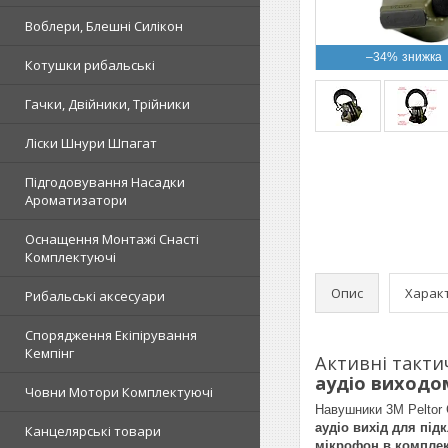
Воблери, Блешні Силікон
–34%
Котушки рибальські
Гачки, Двійники, Трійники
Ліски Шнури Шпагат
Підгодовування Насадки
Ароматизатори
Оснащення Монтажі Снасті
Комплектуючі
Опис
Харак
Рибальські аксесуари
Спорядження Екіпірування
Кемпінг
Активні такти
аудіо виходо
Човни Мотори Комплектуючі
Навушники 3M Peltor 
аудіо вихід для під
Канцелярські товари
мікрофон в комплек