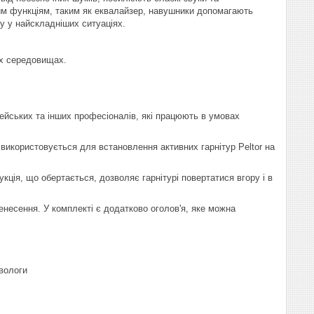
им функціям, таким як еквалайзер, навушники допомагають
у у найскладніших ситуаціях.
их середовищах.
цейських та інших професіоналів, які працюють в умовах
використовується для встановлення активних гарнітур Peltor на
ція, що обертається, дозволяє гарнітурі повертатися вгору і в
есення. У комплекті є додатково оголов'я, яке можна
вологи