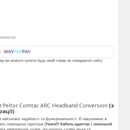
вленістю
пер ви можете купити будь-який товар не покидаючи сайту.
м Peltor Comtac ARC Headband Conversion
(з
ації)
військової надійності та функціональності. В навушниках
є
ить повноцінна гарнітура (
Увага!!! Кабель-адаптер і зовнішній
ід небезпечних шумів, посилюють слабкі звуки та