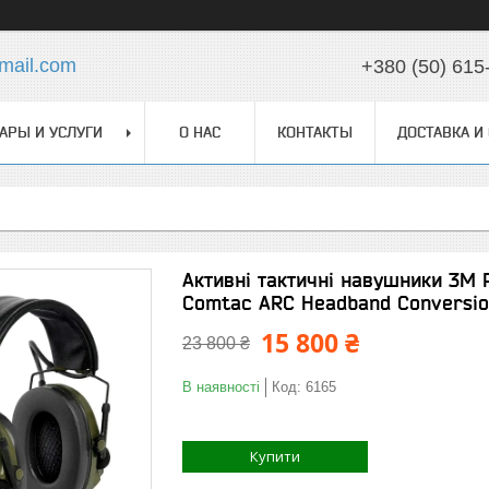
mail.com
+380 (50) 615
АРЫ И УСЛУГИ
О НАС
КОНТАКТЫ
ДОСТАВКА И
Активні тактичні навушники 3M P
Comtac ARC Headband Conversi
15 800 ₴
23 800 ₴
В наявності
Код:
6165
Купити