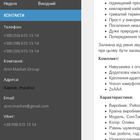
підвищений пріо
Неділя
Вихідний
кевларовий кабе
тривалий термін
КОНТАКТИ
Прості у викори
Посилення низьк
Дуже природне в
+380 (50) 615-13-14
Попередження пр
+380 (98) 615-13-14
Залежна від рівня зв
при цьому бути захищ
+380 (93) 615-13-14
Комплект:
Навушники з ог
Anvi Market Group
Додаткова накл
Кріплення-адап
Чохол камуфляж
Харків, Україна
2хААА
Характеристики:
anvi.market@gmail.com
Виробник: Peltor
Країна виробник
Модель: ComTa
Колір: Олива
+38 098 615 13 14
Рівень шумопо
Час роботи, год
Шумопоглинання