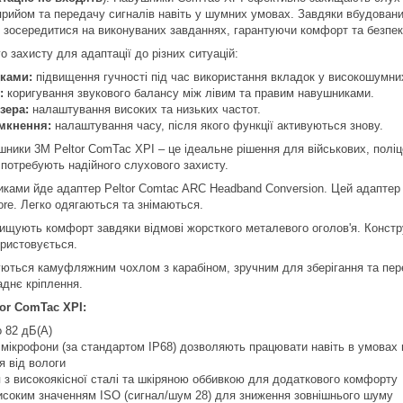
прийом та передачу сигналів навіть у шумних умовах. Завдяки вбудован
 зосередитися на виконуваних завданнях, гарантуючи комфорт та безпек
о захисту для адаптації до різних ситуацій:
дками:
підвищення гучності під час використання вкладок у високошумн
:
коригування звукового балансу між лівим та правим навушниками.
зера:
налаштування високих та низьких частот.
мкнення:
налаштування часу, після якого функції активуються знову.
ушники 3M Peltor ComTac XPI – це ідеальне рішення для військових, полі
потребують надійного слухового захисту.
иками йде адаптер Peltor Comtac ARC Headband Conversion. Цей адаптер 
re. Легко одягаються та знімаються.
ищують комфорт завдяки відмові жорсткого металевого оголов'я. Конструк
ористовується.
ться камуфляжним чохлом з карабіном, зручним для зберігання та перен
аднє кріплення.
or ComTac XPI:
 82 дБ(А)
мікрофони (за стандартом IP68) дозволяють працювати навіть в умовах 
я від вологи
 з високоякісної сталі та шкіряною оббивкою для додаткового комфорту
високим значенням ISO (сигнал/шум 28) для зниження зовнішнього шуму