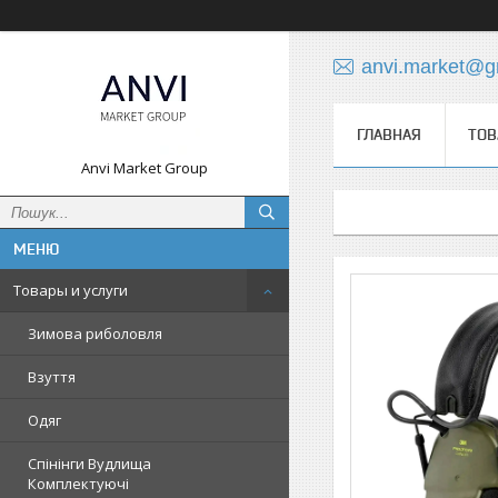
anvi.market@g
ГЛАВНАЯ
ТОВ
Anvi Market Group
Товары и услуги
Зимова риболовля
Взуття
Одяг
Спінінги Вудлища
Комплектуючі