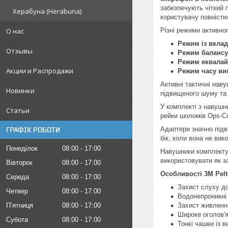
забезпечують чіткий 
Херабуна (Herabuna)
користувачу повністю
О нас
Різні режими активног
Режим із вкла
Отзывы
Режим балансу
Режим еквалай
Акции и Распродажи
Режим часу ви
Активні тактичні нав
Новинки
підвищеного шуму та 
У комплекті з навушн
Статьи
рейки шоломів Ops-Co
Адаптери значно підв
ГРАФІК РОБОТИ
бік, коли вона не вик
Понеділок
08:00
17:00
Навушники комплектую
використовувати як з
Вівторок
08:00
17:00
Особливості 3M Pelt
Середа
08:00
17:00
Захист слуху до
Четвер
08:00
17:00
Водонепроникні 
Пʼятниця
08:00
17:00
Захист живленн
Широке оголов'я
Субота
08:00
17:00
Тонкі чашки із 