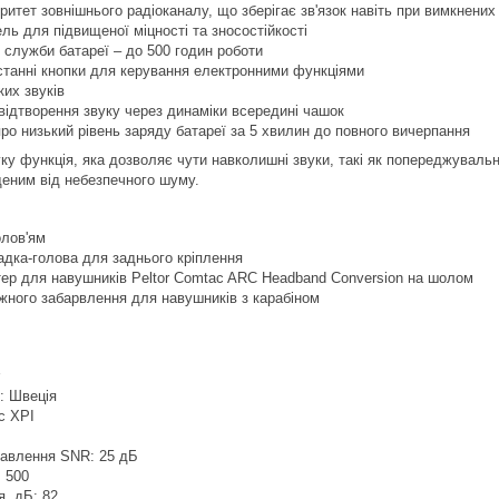
ритет зовнішнього радіоканалу, що зберігає зв'язок навіть при вимкнени
ль для підвищеної міцності та зносостійкості
 служби батареї – до 500 годин роботи
станні кнопки для керування електронними функціями
их звуків
ідтворення звуку через динаміки всередині чашок
о низький рівень заряду батареї за 5 хвилин до повного вичерпання
уку функція, яка дозволяє чути навколишні звуки, такі як попереджувальн
еним від небезпечного шуму.
олов'ям
адка-голова для заднього кріплення
тер для навушників Peltor Comtac ARC Headband Conversion на шолом
ного забарвлення для навушників з карабіном
: Швеція
c XPI
давлення SNR:
25 дБ
: 500
, дБ: 82