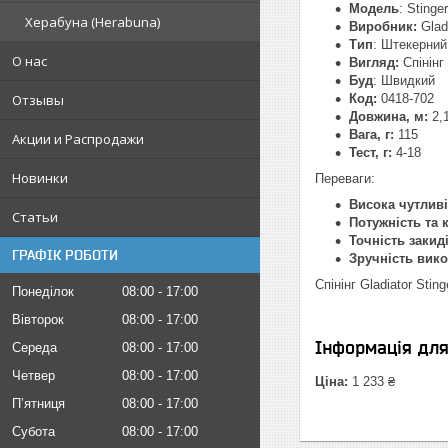
Модель
: Stinger
Херабуна (Herabuna)
Виробник:
Glad
Тип
: Штекерний
О нас
Вигляд:
Спінінг
Буд
: Швидкий
Отзывы
Код:
0418-702
Довжина, м:
2,
Вага, г:
115
Акции и Распродажи
Тест, г:
4-18
Новинки
Переваги:
Висока чутливі
Статьи
Потужність та 
Точність закид
ГРАФІК РОБОТИ
Зручність вик
Спінінг Gladiator Sti
Понеділок
08:00
17:00
Вівторок
08:00
17:00
Інформація дл
Середа
08:00
17:00
Четвер
08:00
17:00
Ціна:
1 233 ₴
Пʼятниця
08:00
17:00
Субота
08:00
17:00