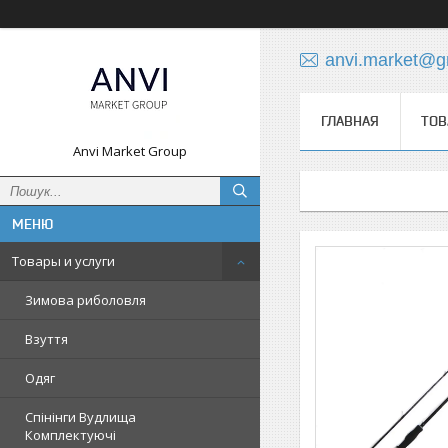
anvi.market@g
ГЛАВНАЯ
ТОВ
Anvi Market Group
Товары и услуги
Зимова риболовля
Взуття
Одяг
Спінінги Вудлища
Комплектуючі