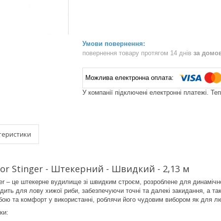
повернення товару протягом 14 днів
за домо
У компанії підключені електронні платежі. Те
теристики
tor Stinger - Штекерний - Швидкий - 2,13 м
nger – це штекерне вудилище зі швидким строєм, розроблене для динамічно
одить для лову хижої риби, забезпечуючи точні та далекі закидання, а та
бою та комфорт у використанні, роблячи його чудовим вибором як для люб
ки: