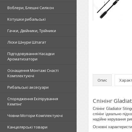
Воблери, Блешні Силікон
Котушки рибальські
Гачки, Двійники, Трійники
Ліски Шнури Шпагат
Підгодовування Насадки
Ароматизатори
Оснащення Монтажі Снасті
Комплектуючі
Опис
Харак
Рибальські аксесуари
Спорядження Екіпірування
Спінінг Gladia
Кемпінг
Спінінг Gladiator Sti
спінінг ідеально підх
Човни Мотори Комплектуючі
надійне керування ри
Канцелярські товари
Основні характеристи