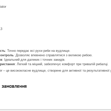
iator
13
сть
: Точно передає всі рухи риби на вудлище.
контроль
: Дозволяє впевнено справлятися з великою рибою.
ів
: Ідеальний для далеких і точних закидів.
ористання
: Легкий та міцний, забезпечує комфорт при тривалій рибалці.
nger – це висококласне вудлище, створене для активної та результативної
я замовлення