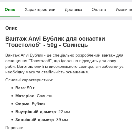
Опис
Характеристики
Доставка
Оплата
Умови п
Опис
Вантаж Anvi Бублик для оснастки
"Товстолоб" - 50g - Свинець
Вантаж Anvi Бублик - це спеціально розроблений вантаж для
оснащення "Товстолоб", що ідеально підходить для лову
риби. Виготовлений із високоякісного свинцю, він забезпечує
необхідну масу та стабільність оснащення.
Основні характеристики:
Вага
: 50 г
Матеріал
: Свинець
Форма
: Бублик
Внутрішній діаметр
: 22 мм
Зовнішній діаметр
: 39 мм
Переваги: