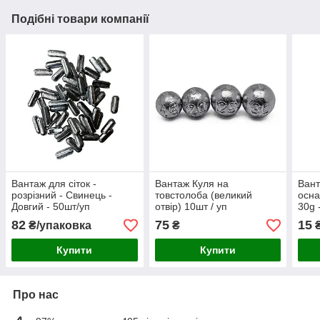
Подібні товари компанії
Вантаж для сіток -
Вантаж Куля на
Вант
розрізний - Свинець -
товстолоба (великий
осна
Довгий - 50шт/уп
отвір) 10шт / уп
30g 
82
75
15
₴/упаковка
₴
Купити
Купити
Про нас