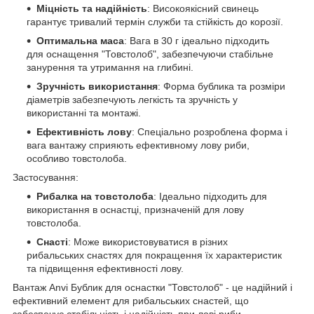
Міцність та надійність
: Високоякісний свинець
гарантує тривалий термін служби та стійкість до корозії.
Оптимальна маса
: Вага в 30 г ідеально підходить
для оснащення "Товстолоб", забезпечуючи стабільне
занурення та утримання на глибині.
Зручність використання
: Форма бублика та розміри
діаметрів забезпечують легкість та зручність у
використанні та монтажі.
Ефективність лову
: Спеціально розроблена форма і
вага вантажу сприяють ефективному лову риби,
особливо товстолоба.
Застосування:
Рибалка на товстолоба
: Ідеально підходить для
використання в оснастці, призначеній для лову
товстолоба.
Снасті
: Може використовуватися в різних
рибальських снастях для покращення їх характеристик
та підвищення ефективності лову.
Вантаж Anvi Бублик для оснастки "Товстолоб" - це надійний і
ефективний елемент для рибальських снастей, що