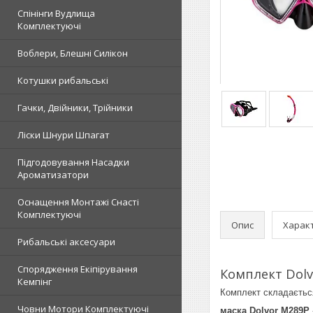
Спінінги Вудлища
Комплектуючі
Воблери, Блешні Силікон
Котушки рибальські
Гачки, Двійники, Трійники
Ліски Шнури Шпагат
Підгодовування Насадки
Ароматизатори
Оснащення Монтажі Снасті
Комплектуючі
Опис
Харак
Рибальські аксесуари
Спорядження Екіпірування
Комплект Dolv
Кемпінг
Комплект складаєтьс
Човни Мотори Комплектуючі
маска Dolvor M289P