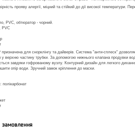
рність прояву алергії, міцний та стійкий до дії високої температури. П
о, PVC, обтюратор - чорний.
, PVC
ер
r
P
призначена для снорклінгу та дайверів. Система "анти-сплеск" дозволя
 у верхню частину трубки. За допомогою нижнього клапана продувки вод
ється завдяки гофрованому вузлу. Контурний дизайн для легкого диханн
ити опір води. Зручний замок кріплення до маски.
: полікарбонат
кет
r
я замовлення