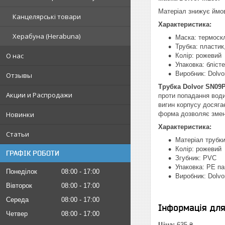
Матеріал знижує ймові
Канцелярські товари
Характеристика:
Херабуна (Herabuna)
Маска: термоскл
Трубка: пластик
О нас
Колір: рожевий
Упаковка: бліст
Виробник: Dolvo
Отзывы
Трубка Dolvor SN09
Акции и Распродажи
проти попадання води
вигин корпусу досяга
Новинки
форма дозволяє зменш
Характеристика:
Статьи
Матеріал трубки
Колір: рожевий
ГРАФІК РОБОТИ
Згубник: PVC
Упаковка: PE па
Понеділок
08:00
17:00
Виробник: Dolvo
Вівторок
08:00
17:00
Середа
08:00
17:00
Інформація дл
Четвер
08:00
17:00
Ціна:
635 ₴