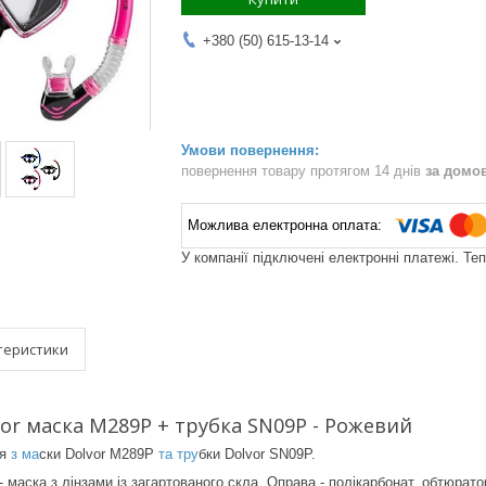
+380 (50) 615-13-14
повернення товару протягом 14 днів
за домо
У компанії підключені електронні платежі. Те
теристики
or маска M289P + трубка SN09P - Рожевий
я
з ма
ски Dolvor M289P
та тру
бки Dolvor SN09P.
- маска з лінзами із загартованого скла. Оправа - полікарбонат, обтюрато