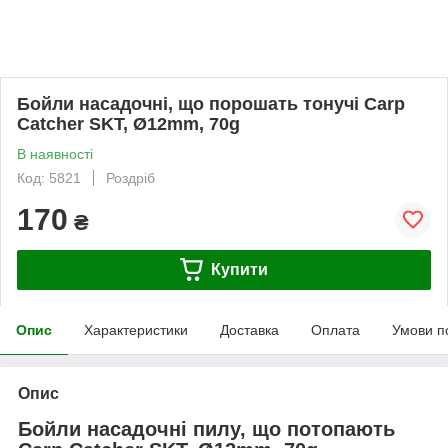
Бойли насадочні, що порошать тонучі Carp
Catcher SKT, Ø12mm, 70g
В наявності
Код: 5821
Роздріб
170
₴
Купити
Опис
Характеристики
Доставка
Оплата
Умови п
Опис
Бойли насадочні пилу, що потопають