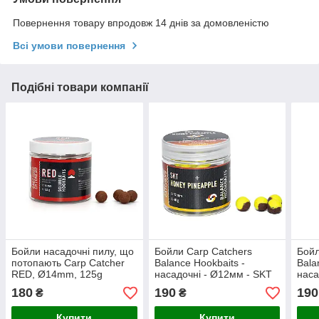
Повернення товару впродовж 14 днів за домовленістю
Всі умови повернення
Подібні товари компанії
Бойли насадочні пилу, що
Бойли Carp Catchers
Бойл
потопають Carp Catcher
Balance Hookbaits -
Bala
RED, Ø14mm, 125g
насадочні - Ø12мм - SKT
наса
& Honey Pineapple
& Pl
180
190
190
₴
₴
Купити
Купити