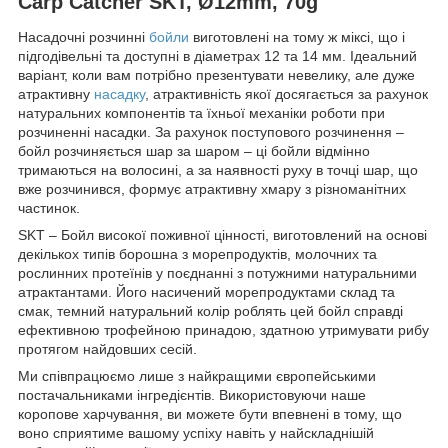
Carp Catcher SKT, Ø12mm, 70g
Насадочні розчинні
бойли
виготовлені на тому ж міксі, що і
підгодівельні та доступні в діаметрах 12 та 14 мм. Ідеальний
варіант, коли вам потрібно презентувати невелику, але дуже
атрактивну
насадку
, атрактивність якої досягається за рахунок
натуральних компонентів та їхньої механіки роботи при
розчиненні насадки. За рахунок поступового розчинення –
бойл розчиняється шар за шаром – ці бойли відмінно
тримаються на волосині, а за наявності руху в точці шар, що
вже розчинився, формує атрактивну хмару з різноманітних
частинок.
SKT – Бойл високої поживної цінності, виготовлений на основі
декількох типів борошна з морепродуктів, молочних та
рослинних протеїнів у поєднанні з потужними натуральними
атрактантами. Його насичений морепродуктами склад та
смак, темний натуральний колір роблять цей бойл справді
ефективною трофейною принадою, здатною утримувати рибу
протягом найдовших сесій.
Ми співпрацюємо лише з найкращими європейськими
постачальниками інгредієнтів. Використовуючи наше
коропове харчування, ви можете бути впевнені в тому, що
воно сприятиме вашому успіху навіть у найскладнішій