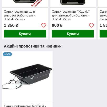
Санки-волокуші для
Санки-волокуші "Харків"
Санк
зимової риболовлі -
для зимової риболовлі -
зимо
89х54х22см -
89х54х22см
Каса
Безкоштовна доставка
75х
1 350
900
1 8
₴
₴
Купити
Купити
Акційні пропозиції та новинки
–6%
Санки рибальські Norfin 4 -