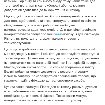
великий шар снігу та слизького льоду, тому найчастіше для
того, щоб дістатися місця риболовлі або полювання
доводиться вдаватися до використання снігоходу.
Однак, цей транспортний засіб хоч і маневрений, але все ж
для того, щоб розмістити і транспортувати снасті та всіляке
обладнання для зимової риболовлі необхідно
використовувати додаткову ємність. Для цих цілей доцільно
використовувати спеціалізовані
санки
-волокуші для снігохода
Fisher., які полегшать та максимально спростять
транспортування.
Ця модель зроблена з високотехнологічного пластику, який
має підвищену міцність і стійкість до перепадів температур, а
також морозу. Ці сани мають чудову прохідність, що дозволяє
їм проїжджати як по накатаній колії, так і по нерівній поверхні.
Мають досить високі борти, що сприяє збереженню вмісту.
Великі габарити моделі дозволяють розмістити велику
кількість вантажу. Комплектуються спеціальним тросом, що
гарантує надійну фіксацію до транспортного засобу.
Купити санки-волокуші Fisher для снігоходу рекомендується
всім любителям зимового полювання та риболовлі, яким
необхідно долати великі відстані. Також санки можуть
використовуватись любителями зимового туризму.