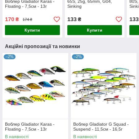
Воблер Gladiator Karas -
65S, 25g, 65mm, G04,
80S,
Floating - 7,5см - 13г
Sinking
Sink
170
133
133
₴
₴
174 ₴
Купити
Купити
Акційні пропозиції та новинки
–2%
–2%
Воблер Gladiator Karas -
Воблер Gladiator G Squad -
Floating - 7,5см - 13г
Suspend - 11,5см - 16,5г
В наявності
В наявності