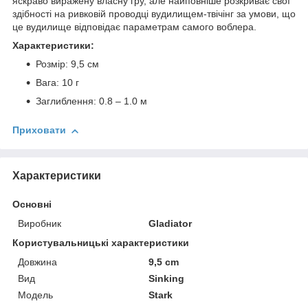
яскраво виражену власну гру, але найповніше розкриває свої
здібності на ривковій проводці вудилищем-твічінг за умови, що
це вудилище відповідає параметрам самого воблера.
Характеристики:
Розмір: 9,5 см
Вага: 10 г
Заглиблення: 0.8 – 1.0 м
Приховати
Характеристики
Основні
Виробник
Gladiator
Користувальницькі характеристики
Довжина
9,5 cm
Вид
Sinking
Модель
Stark