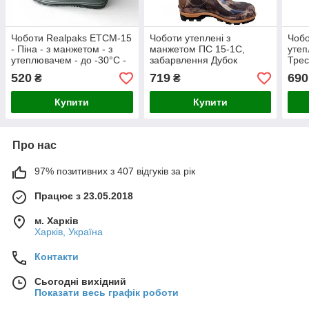
Чоботи Realpaks ЕТCМ-15
Чоботи утеплені з
Чобо
- Піна - з манжетом - з
манжетом ПС 15-1С,
утеп
утеплювачем - до -30°С -
забарвлення Дубок
Тре
Хакі
520
719
690
₴
₴
Купити
Купити
Про нас
97% позитивних з 407 відгуків за рік
Працює з 23.05.2018
м. Харків
Харків, Україна
Контакти
Сьогодні вихідний
Показати весь графік роботи