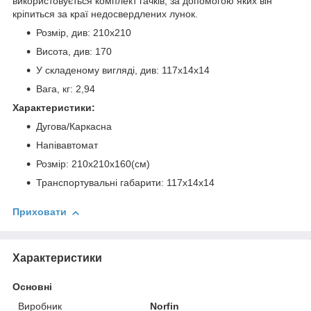
використовується комплект гачків, за допомогою яких він
кріпиться за краї недосвердлених лунок.
Розмір, див: 210х210
Висота, див: 170
У складеному вигляді, див: 117x14x14
Вага, кг: 2,94
Характеристики:
Дугова/Каркасна
Напівавтомат
Розмір: 210х210х160(см)
Транспортувальні габарити: 117х14х14
Приховати
Характеристики
Основні
Виробник
Norfin