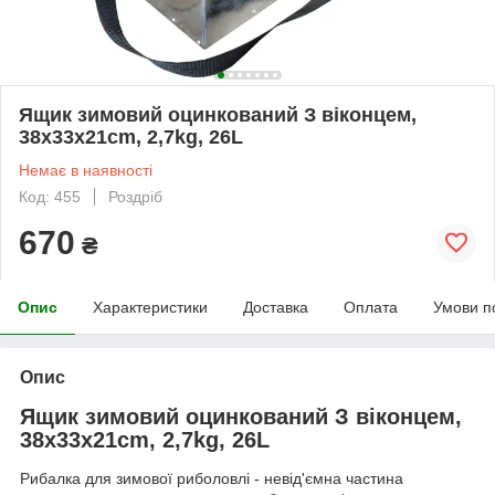
Ящик зимовий оцинкований З віконцем,
38х33х21cm, 2,7kg, 26L
Немає в наявності
Код: 455
Роздріб
670
₴
Опис
Характеристики
Доставка
Оплата
Умови п
Опис
Ящик зимовий оцинкований З віконцем,
38х33х21cm, 2,7kg, 26L
Рибалка для зимової риболовлі - невід'ємна частина