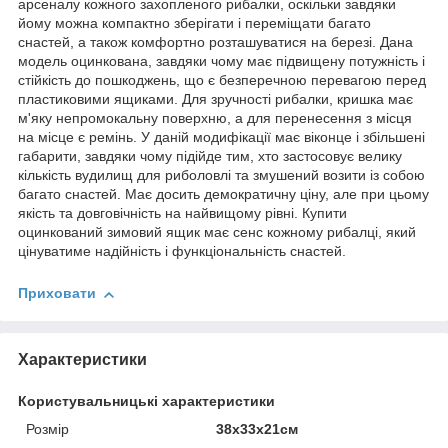
арсеналу кожного захопленого рибалки, оскільки завдяки
йому можна компактно зберігати і переміщати багато
снастей, а також комфортно розташуватися на березі. Дана
модель оцинкована, завдяки чому має підвищену потужність і
стійкість до пошкоджень, що є безперечною перевагою перед
пластиковими ящиками. Для зручності рибалки, кришка має
м'яку непромокальну поверхню, а для перенесення з місця
на місце є ремінь. У даній модифікації має віконце і збільшені
габарити, завдяки чому підійде тим, хто застосовує велику
кількість вудилищ для риболовлі та змушений возити із собою
багато снастей. Має досить демократичну ціну, але при цьому
якість та довговічність на найвищому рівні. Купити
оцинкований зимовий ящик має сенс кожному рибалці, який
цінуватиме надійність і функціональність снастей.
Приховати
Характеристики
Користувальницькі характеристики
Розмір
38х33х21см