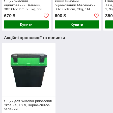
Ящик зимовий
Ящик зимовий
Стіл
оцинкований Великий,
оцинкований Маленький,
Хакі
38х30х20cm, 2,5kg, 22L
30х30х18cm, 2kg, 16L
1,7k
670
600
350
₴
₴
Купити
Купити
Акційні пропозиції та новинки
Ящик для зимової риболовлі
Україна, 18 л, Чорно-світло-
зелений