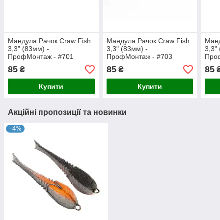
Мандула Рачок Craw Fish
Мандула Рачок Craw Fish
Манд
3,3" (83мм) -
3,3" (83мм) -
3,3"
ПрофМонтаж - #701
ПрофМонтаж - #703
Про
85
85
85
₴
₴
Купити
Купити
Акційні пропозиції та новинки
–4%