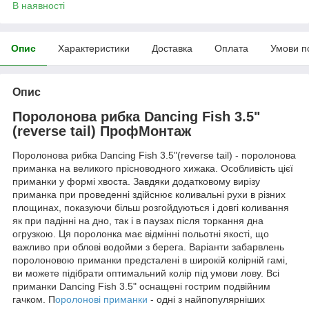
В наявності
Опис
Характеристики
Доставка
Оплата
Умови п
Опис
Поролонова рибка Dancing Fish 3.5"
(reverse tail) ПрофМонтаж
Поролонова рибка Dancing Fish 3.5"(reverse tail) - поролонова
приманка на великого прісноводного хижака. Особливість цієї
приманки у формі хвоста. Завдяки додатковому вирізу
приманка при проведенні здійснює коливальні рухи в різних
площинах, показуючи більш розгойдуються і довгі коливання
як при падінні на дно, так і в паузах після торкання дна
огрузкою. Ця поролонка має відмінні польотні якості, що
важливо при облові водойми з берега. Варіанти забарвлень
поролоновою приманки предсталені в широкій колірній гамі,
ви можете підібрати оптимальний колір під умови лову. Всі
приманки Dancing Fish 3.5" оснащені гострим подвійним
гачком. П
оролонові приманки
- одні з найпопулярніших