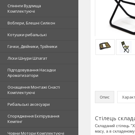
Спінінги Вудлища
Комплектуючі
Воблери, Блешні Силікон
Котушки рибальські
Гачки, Двійники, Трійники
Ліски Шнури Шпагат
Підгодовування Насадки
Ароматизатори
Оснащення Монтажі Снасті
Комплектуючі
Опис
Харак
Рибальські аксесуари
Спорядження Екіпірування
Стілець склад
Кемпінг
Складаний стілець "Х
масу, а в складеному 
Човни Мотори Комплектуючі