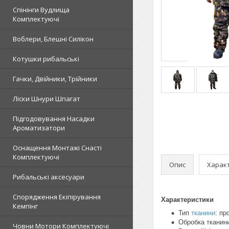
Спінінги Вудлища
Комплектуючі
Воблери, Блешні Силікон
Котушки рибальські
Гачки, Двійники, Трійники
Ліски Шнури Шпагат
Підгодовування Насадки
Ароматизатори
Оснащення Монтажі Снасті
Комплектуючі
Опис
Харак
Рибальські аксесуари
Спорядження Екіпірування
Характеристики
Кемпінг
Тип
тканини
: пр
Обробка тканин
Човни Мотори Комплектуючі