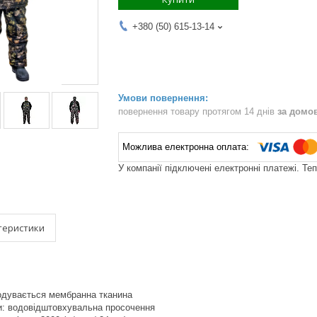
+380 (50) 615-13-14
повернення товару протягом 14 днів
за домо
У компанії підключені електронні платежі. Те
теристики
одувається мембранна тканина
и: водовідштовхувальна просочення