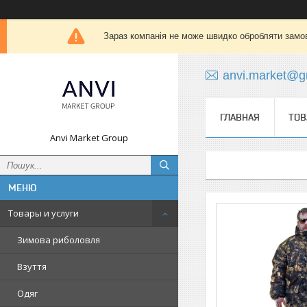
Зараз компанія не може швидко обробляти замов
anvi.market@g
ГЛАВНАЯ
ТОВ
Anvi Market Group
Товары и услуги
Зимова риболовля
Взуття
Одяг