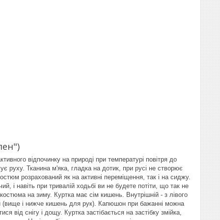
ен")
ктивного відпочинку на природі при температурі повітря до
ує руху. Тканина м'яка, гладка на дотик, при русі не створює
остюм розрахований як на активні переміщення, так і на сиджу.
, і навіть при тривалій ходьбі ви не будете потіти, що так не
остюма на зиму. Куртка має сім кишень. Внутрішній - з лівого
чей (вище і нижче кишень для рук). Капюшон при бажанні можна
ся від снігу і дощу. Куртка застібається на застібку змійка,