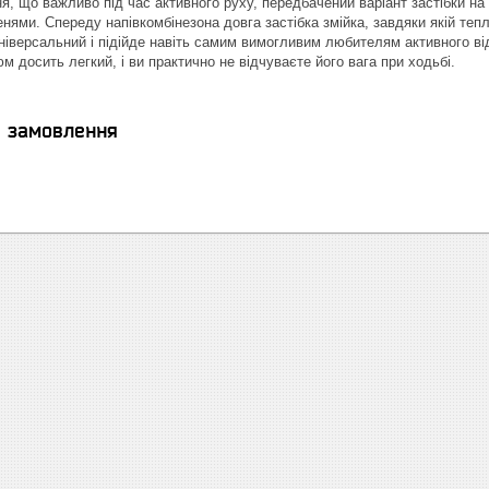
я, що важливо під час активного руху, передбачений варіант застібки н
нями. Спереду напівкомбінезона довга застібка змійка, завдяки якій тепл
ніверсальний і підійде навіть самим вимогливим любителям активного ві
 досить легкий, і ви практично не відчуваєте його вага при ходьбі.
я замовлення