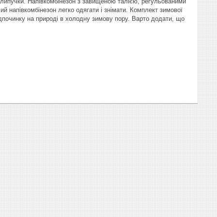
а липучки. Напівкомбінезон з завищеною талією, регульованими
ий напівкомбінезон легко одягати і знімати. Комплект зимової
дпочинку на природі в холодну зимову пору. Варто додати, що