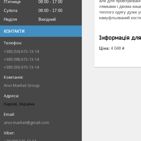
але для провітрюванн
Пʼятниця
08:00
17:00
лямками і двома кише
Субота
08:00
17:00
теплого одягу дуже у
камуфльований костюм
Неділя
Вихідний
КОНТАКТИ
Інформація дл
Ціна:
4 048 ₴
+380 (50) 615-13-14
+380 (98) 615-13-14
+380 (93) 615-13-14
Anvi Market Group
Харків, Україна
anvi.market@gmail.com