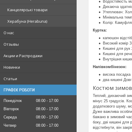
Водостійкість ма
Дихаюча здатніст
Канцелярські товари
Утеплювач: Хол
Мінімальна темп
Херабуна (Herabuna)
Колір: Камуфл
Куртка:
О нас
капюшон відсті
Високий комір З
Отзывы
Кишені для рук 
Кишені для реч
Акции и Распродажи
Внутрішня кишен
Новинки
Напівкомбінезон:
висока посадка 
Статьи
два кишені Довг
Костюм зимови
ГРАФІК РОБОТИ
Теплий, дихаючий з
Понеділок
08:00
17:00
мінус 25 градусів. Ко
додаткового шуму, мо
Вівторок
08:00
17:00
Дуже важлива особлив
бажано в зимовий час
Середа
08:00
17:00
боку, дві кишені для 
Четвер
08:00
17:00
відстебнути, він закр