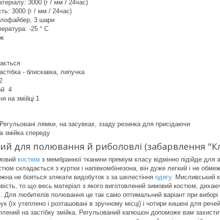
теріалу: 3000 (г / мм / 24час)
ь: 3000 (г / мм / 24час)
лофайбер, 3 шари
ература: -25 ° С
яж
бається
астібка - блискавка, липучка
2
ей 4
я на змійці 1
Регульовані лямки, на засувках, ззаду резинка для присідаючи
а змійка спереду
й для полювання й риболовлі (забарвлення "Кл
имовий
костюм
з мембранної тканини преміум класу відмінно підійде для а
стюм складається з куртки і напівкомбінезона, він дуже легкий і не обмеж
жна не бояться злякати видобуток з за шелестіння
одягу
. Мисливський к
ість, то що весь матеріал з якого виготовлений зимовий костюм, дихаючий
. Для любителів полювання це так само оптимальний варіант при виборі к
рук (їх утеплено і розташовані в зручному місці) і чотири кишені для ре
іплений на застібку змійка. Регульований капюшон допоможе вам захистити