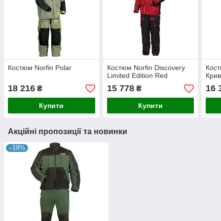
Костюм Norfin Polar
Костюм Norfin Discovery
Кост
Limited Edition Red
Крив
18 216
15 778
16 
₴
₴
Купити
Купити
Акційні пропозиції та новинки
–19%