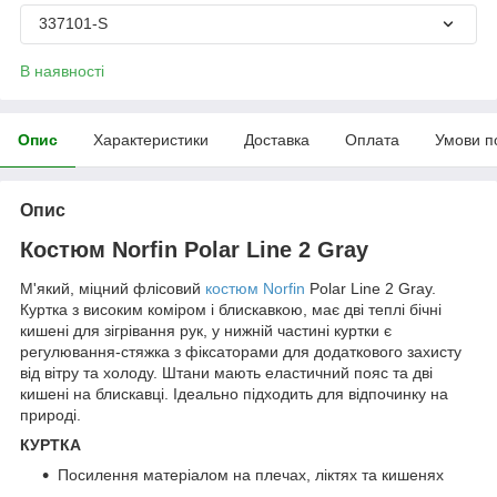
337101-S
В наявності
Опис
Характеристики
Доставка
Оплата
Умови п
Опис
Костюм Norfin Polar Line 2 Gray
М'який, міцний флісовий
костюм Norfin
Polar Line 2 Gray.
Куртка з високим коміром і блискавкою, має дві теплі бічні
кишені для зігрівання рук, у нижній частині куртки є
регулювання-стяжка з фіксаторами для додаткового захисту
від вітру та холоду. Штани мають еластичний пояс та дві
кишені на блискавці. Ідеально підходить для відпочинку на
природі.
КУРТКА
Посилення матеріалом на плечах, ліктях та кишенях