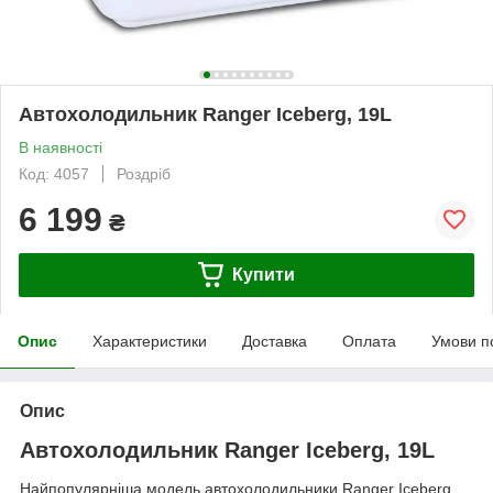
Автохолодильник Ranger Iceberg, 19L
В наявності
Код: 4057
Роздріб
6 199
₴
Купити
Опис
Характеристики
Доставка
Оплата
Умови п
Опис
Автохолодильник Ranger Iceberg, 19L
Найпопулярніша модель автохолодильники Ranger Iceberg