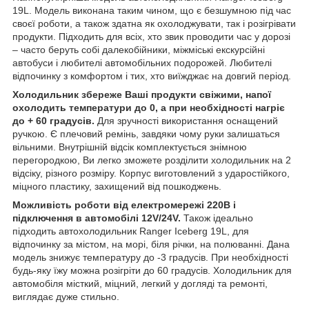
19L. Модель виконана таким чином, що є безшумною під час
своєї роботи, а також здатна як охолоджувати, так і розігрівати
продукти. Підходить для всіх, хто звик проводити час у дорозі
– часто беруть собі далекобійники, міжміські екскурсійні
автобуси і любителі автомобільних подорожей. Любителі
відпочинку з комфортом і тих, хто виїжджає на довгий період.
Холодильник збереже Ваші продукти свіжими, напої
охолодить температури до 0, а при необхідності нагріє
до + 60 градусів.
Для зручності використання оснащений
ручкою. Є плечовий ремінь, завдяки чому руки залишаться
вільними. Внутрішній відсік комплектується знімною
перегородкою, Ви легко зможете розділити холодильник на 2
відсіку, різного розміру. Корпус виготовлений з ударостійкого,
міцного пластику, захищений від пошкоджень.
Можливість роботи від електромережі 220В і
підключення в автомобілі 12V/24V.
Також ідеально
підходить автохолодильник Ranger Iceberg 19L, для
відпочинку за містом, на морі, біля річки, на полюванні. Дана
модель знижує температуру до -3 градусів. При необхідності
будь-яку їжу можна розігріти до 60 градусів. Холодильник для
автомобіля місткий, міцний, легкий у догляді та ремонті,
виглядає дуже стильно.