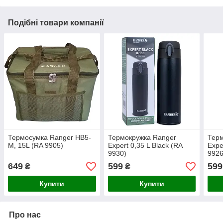
Подібні товари компанії
Термосумка Ranger HB5-
Термокружка Ranger
Терм
M, 15L (RA 9905)
Expert 0,35 L Black (RA
Expe
9930)
9926
649
599
599
₴
₴
Купити
Купити
Про нас