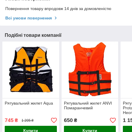
Повернення товару впродовж 14 днів за домовленістю
Всі умови повернення
Подібні товари компанії
Рятувальний жилет Aqua
Рятувальний жилет ANVI
Ряту
Помаранчевий
Prot
Неоп
745
650
1 1
₴
₴
1 205 ₴
Купити
Купити