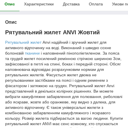
Опис
Характеристики
Доставка
Оплата
Умови п
Опис
Рятувальний жилет ANVI Жовтий
Рятувальний жилет
Anvi надійний і зручний жилет для
активного відпочинку на воді. Виконаний з швидко сохне
болонєвій
тканини
і наповнений пінополіетиленом. За пояса
та грудей жилет посилений ремінною стрічкою шириною 3см,
зафіксованої в петлі на спині, боках і передній стороні. Обсяг
наповнювача відповідає розрахунковим нормам для
рятувальних жилетів. Фіксується жилет двома не
регульованими застібками на поясі і одним ременем з
фіксатором і затяжкою на грудях. Рятувальний жилет Anvi
представлений в декількох колірних рішеннях. Ви можете
вибрати камуфляжне забарвлення для полювання, риболовлі
або яскраве, жовте або оранжеве, яку видно з далека, для
активного відпочинку. Є також універсальні жилети з
комбінованою забарвленням камуфляжного і яскравого
кольору. Розмір жилета підбирається за вагою людини. Купити
рятувальний жилет ANVI має сенс кожному, хто спускається