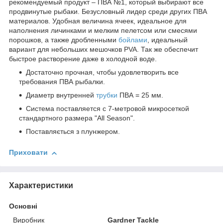
рекомендуемый продукт – ПВА №1, который выбирают все
продвинутые рыбаки. Безусловный лидер среди других ПВА
материалов. Удобная величина ячеек, идеальное для
наполнения личинками и мелким пелетсом или смесями
порошков, а также дробленными
бойлами
, идеальный
вариант для небольших мешочков PVA. Так же обеспечит
быстрое растворение даже в холодной воде.
Достаточно прочная, чтобы удовлетворить все
требования ПВА рыбалки.
Диаметр внутренней
трубки
ПВА = 25 мм.
Система поставляется с 7-метровой микросеткой
стандартного размера "All Season".
Поставляється з плунжером.
Приховати
Характеристики
Основні
Виробник
Gardner Tackle