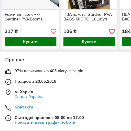
Розчиннні соломки
ПВА пакеты Gardner PVA
ПВА 
Gardner PVA Booms
BAGS MICRO, 10шт/уп
BAG
317
106
184
₴
₴
Купити
Купити
Про нас
97% позитивних з 403 відгуків за рік
Працює з 23.05.2018
м. Харків
Харків, Україна
Контакти
Сьогодні працює з 08:00 до 17:00
Показати весь графік роботи