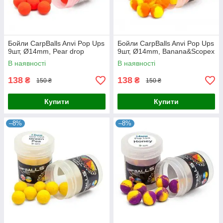
Бойли CarpBalls Anvi Pop Ups
Бойли CarpBalls Anvi Pop Ups
9шт, Ø14mm, Pear drop
9шт, Ø14mm, Banana&Scopex
В наявності
В наявності
138
138
₴
₴
150 ₴
150 ₴
Купити
Купити
–8%
–8%