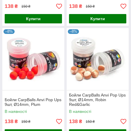
138
138
₴
₴
150 ₴
150 ₴
Купити
Купити
–8%
–8%
Бойли CarpBalls Anvi Pop Ups
Бойли CarpBalls Anvi Pop Ups
9шт, Ø14mm, Robin
9шт, Ø14mm, Plum
Red&Garlic
В наявності
В наявності
138
138
₴
₴
150 ₴
150 ₴