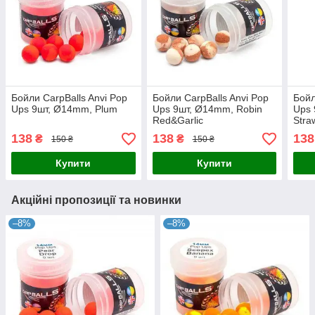
Бойли CarpBalls Anvi Pop
Бойли CarpBalls Anvi Pop
Бойл
Ups 9шт, Ø14mm, Plum
Ups 9шт, Ø14mm, Robin
Ups 
Red&Garlic
Stra
138
138
138
₴
₴
150 ₴
150 ₴
Купити
Купити
Акційні пропозиції та новинки
–8%
–8%