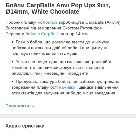
Бойли CarpBalls Anvi Pop Ups 9шт,
Ø14mm, White Chocolate
Пробник плавучих
бойлов
виробництва CarpBalls (Англія)
Виготовлені під замовлення Скоттом Ретклифом
Переваги
бойлов CarpBalls
pop-up 14 мм:
Розмір бойла, що дозволяє звести до мінімуму
небажані покльовки дрібної риби, і при цьому не
відлякує великих коропів і амурів.
Унікальна рецептура, що включає як традиційні
компоненти, що використовуються в краповой
риболовлі, так і інноваційні інгредієнти.
Продумана текстура бойла, що забезпечує тривале
збереження плавучості
наживки
і швидке вивільнення
атрактантів для залучення риби до місця закидання.
Приховати
Характеристики