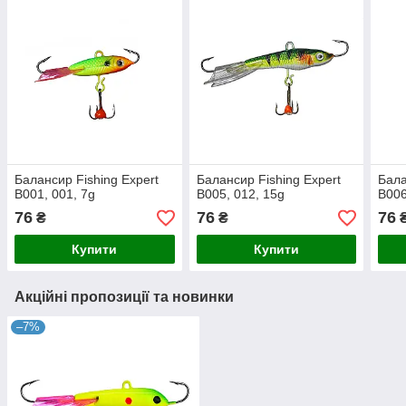
Балансир Fishing Expert
Балансир Fishing Expert
Бала
B001, 001, 7g
B005, 012, 15g
B006
76
76
76
₴
₴
Купити
Купити
Акційні пропозиції та новинки
–7%