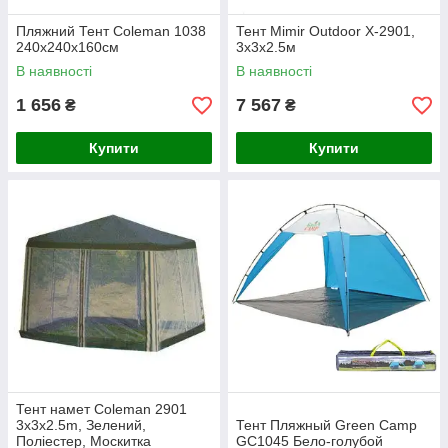
Пляжний Тент Coleman 1038
Тент Mimir Outdoor Х-2901,
240х240х160см
3х3х2.5м
В наявності
В наявності
1 656
7 567
₴
₴
Купити
Купити
Тент намет Coleman 2901
3х3х2.5m, Зелений,
Тент Пляжный Green Camp
Поліестер, Москитка
GC1045 Бело-голубой