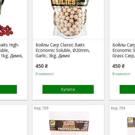
aits High-
Бойлы Carp Classic Baits
Бойлы Carp
uble,
Economic Soluble, Ø20mm,
Economic 
1kg, Димні,
Garlic, 3kg, Димні
Grass Carp,
450 ₴
450 ₴
В наявності
В наявності
Купити
769
769