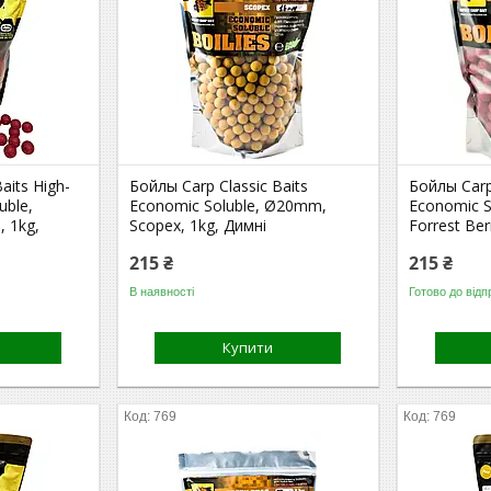
aits High-
Бойлы Carp Classic Baits
Бойлы Carp
uble,
Economic Soluble, Ø20mm,
Economic 
 1kg,
Scopex, 1kg, Димні
Forrest Ber
215 ₴
215 ₴
В наявності
Готово до відп
Купити
769
769