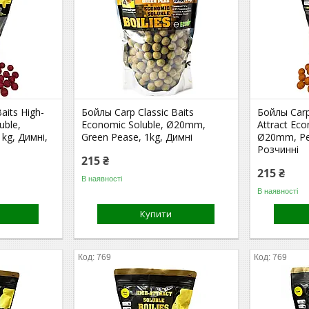
aits High-
Бойлы Carp Classic Baits
Бойлы Carp 
uble,
Economic Soluble, Ø20mm,
Attract Eco
kg, Димні,
Green Pease, 1kg, Димні
Ø20mm, Pea
Розчинні
215 ₴
215 ₴
В наявності
В наявності
Купити
769
769