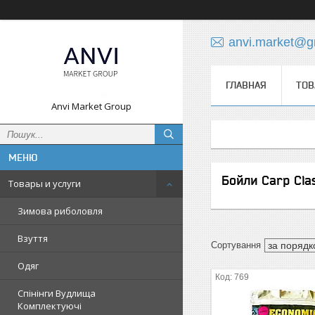
anvi.market@g
ГЛАВНАЯ
ТОВ
Anvi Market Group
Бойли Carp Clas
Товары и услуги
Зимова риболовля
Взуття
Одяг
769
Спінінги Вудлища
Комплектуючі