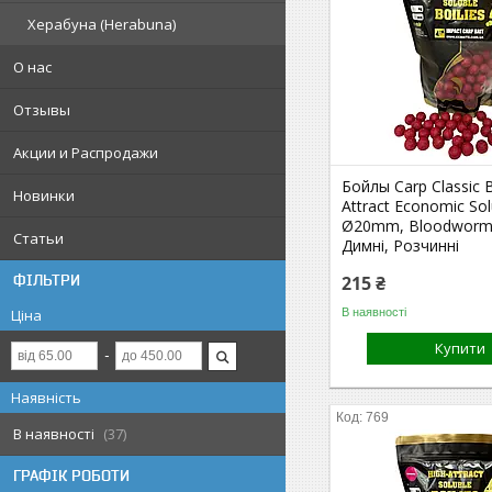
Херабуна (Herabuna)
О нас
Отзывы
Акции и Распродажи
Бойлы Carp Classic B
Новинки
Attract Economic Sol
Ø20mm, Bloodworm,
Статьи
Димні, Розчинні
ФІЛЬТРИ
215 ₴
В наявності
Ціна
Купити
Наявність
769
В наявності
37
ГРАФІК РОБОТИ