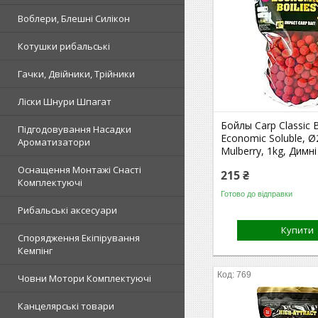
Воблери, Блешні Силікон
Котушки рибальські
Гачки, Двійники, Трійники
Ліски Шнури Шпагат
Бойлы Carp Classic B
Підгодовування Насадки
Economic Soluble, 
Ароматизатори
Mulberry, 1kg, Димні
Оснащення Монтажі Снасті
215 ₴
Комплектуючі
Готово до відправки
Рибальські аксесуари
Купити
Спорядження Екіпірування
Кемпінг
769
Човни Мотори Комплектуючі
Канцелярські товари