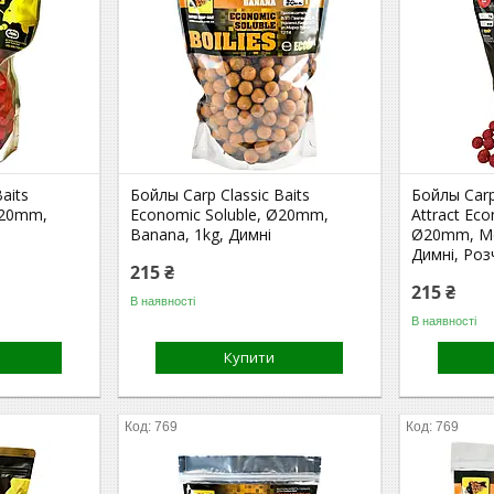
aits
Бойлы Carp Classic Baits
Бойлы Carp 
Ø20mm,
Economic Soluble, Ø20mm,
Attract Eco
Banana, 1kg, Димні
Ø20mm, Mon
Димні, Роз
215 ₴
215 ₴
В наявності
В наявності
Купити
769
769