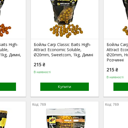
aits High-
Бойлы Carp Classic Baits High-
Бойлы Carp 
uble,
Attract Economic Soluble,
Attract Eco
 1kg, Димні,
Ø20mm, Sweetcorn, 1kg, Димні
Ø20mm, Hon
Розчинні
215 ₴
215 ₴
В наявності
В наявності
Купити
769
769