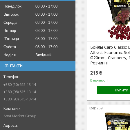
Понеділок
08:00
17:00
Вівторок
08:00
17:00
Середа
08:00
17:00
Четвер
08:00
17:00
Пʼятниця
08:00
17:00
Бойлы Carp Classic B
Субота
08:00
17:00
Attract Economic Sol
Неділя
Вихідний
Ø20mm, Cranberry, 1
Розчинні
КОНТАКТИ
215 ₴
В наявності
+380 (50) 615-13-14
Купити
+380 (98) 615-13-14
+380 (93) 615-13-14
769
Anvi Market Group