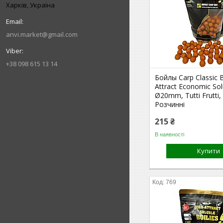
Харків, Україна
anvi.market@gmail.com
+38 098 615 13 14
Бойлы Carp Classic B
Attract Economic Sol
Ø20mm, Tutti Frutti,
Розчинні
215 ₴
В наявності
Купити
769