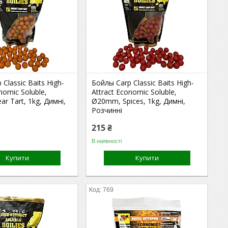
Classic Baits High-
Бойлы Carp Classic Baits High-
nomic Soluble,
Attract Economic Soluble,
r Tart, 1kg, Димні,
Ø20mm, Spices, 1kg, Димні,
Розчинні
215 ₴
В наявності
Купити
Купити
769