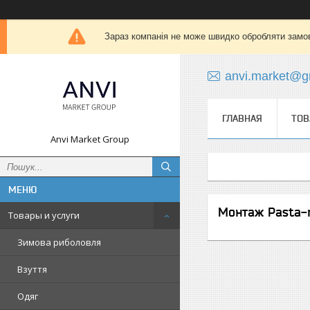
Зараз компанія не може швидко обробляти замов
anvi.market@g
ГЛАВНАЯ
ТОВ
Anvi Market Group
Монтаж Pasta-r
Товары и услуги
Зимова риболовля
Взуття
Одяг