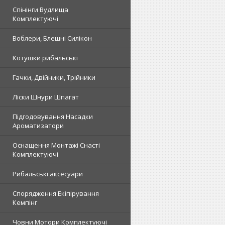
Спінінги Вудлища
Комплектуючі
Воблери, Блешні Силікон
Котушки рибальські
Гачки, Двійники, Трійники
Ліски Шнури Шпагат
Підгодовування Насадки
Ароматизатори
Оснащення Монтажі Снасті
Комплектуючі
Рибальські аксесуари
Спорядження Екіпірування
Кемпінг
Човни Мотори Комплектуючі