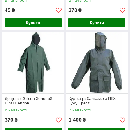
В наявності
В наявності
45
370
₴
₴
Купити
Купити
Дощовик Stilson Зелений,
Куртка рибальське з ПВХ
ПВХ+Нейлон
Гуму Трест
В наявності
В наявності
370
1 400
₴
₴