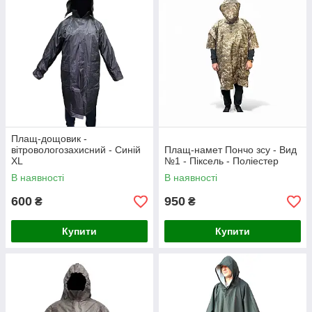
Плащ-дощовик -
вітровологозахисний - Синій
Плащ-намет Пончо зсу - Вид
XL
№1 - Піксель - Поліестер
В наявності
В наявності
600
950
₴
₴
Купити
Купити