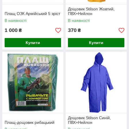
Дощовик Stilson Жовтий,
Плащ ОЗК Армійський 5 зріст
ПВХ+Нейлон
В наявності
В наявності
1 000
370
₴
₴
Купити
Купити
Дощовик Stilson Синій,
Плащ-дощовик рибацький
ПВХ+Нейлон