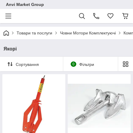
Anvi Market Group
Товари та послуги
Човни Мотори Комплектуючі
Комп
Якорі
Сортування
0
Фільтри