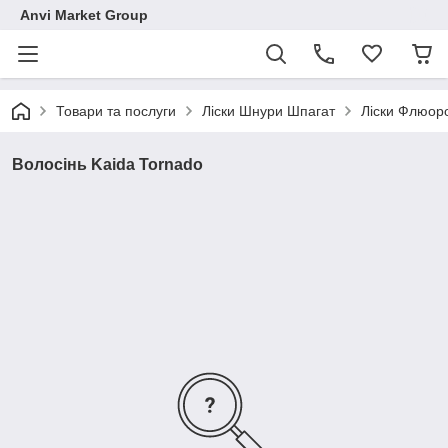
Anvi Market Group
Товари та послуги
Ліски Шнури Шпагат
Ліски Флюор
Волосінь Kaida Tornado