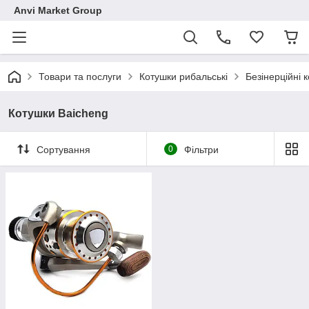
Anvi Market Group
Товари та послуги
Котушки рибальські
Безінерційні 
Котушки Baicheng
Сортування
0
Фільтри