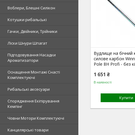
Воблери, Блешні Силікон
Котушки рибальські
Гачки, Двійники, Трійники
Ліски Шнури Шпагат
Вудлище на бічний 
Підгодовування Насадки
силове карбон Winne
Ароматизатори
Pole 8H Profi - без к
Оснащення Монтажі Снасті
1 651 ₴
Комплектуючі
В наявності
Рибальські аксесуари
Купити
Спорядження Екіпірування
Кемпінг
Човни Мотори Комплектуючі
Канцелярські товари