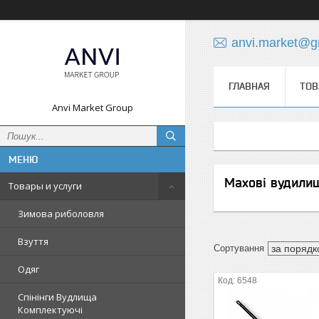
anvi.market@g
ГЛАВНАЯ
ТОВ
Anvi Market Group
Махові вудили
Товары и услуги
Зимова риболовля
Взуття
Одяг
6548
Спінінги Вудлища
Комплектуючі