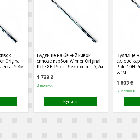
кивок
Вудлище на бічний кивок
Вудлище н
r Original
силове карбон Winner Original
силове кар
ілець - 5,4м
Pole 8H Profi - без кілець - 5,7м
Pole 10H Pr
5,4м
1 739 ₴
1 803 ₴
В наявності
В наявності
Купити