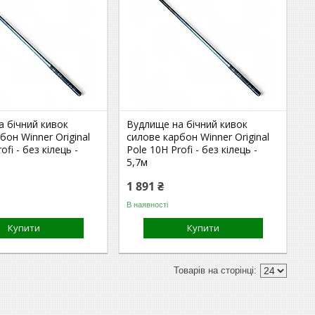
а бічний кивок
Вудлище на бічний кивок
бон Winner Original
силове карбон Winner Original
ofi - без кілець -
Pole 10H Profi - без кілець -
5,7м
1 891 ₴
В наявності
Купити
Купити