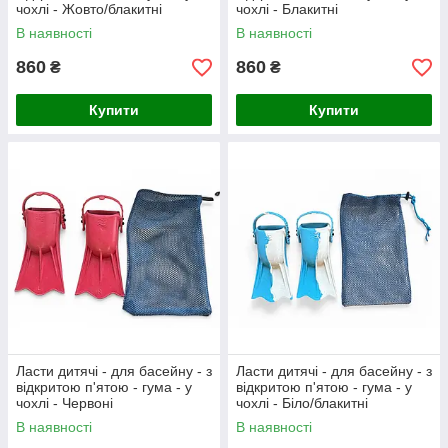
чохлі - Жовто/блакитні
чохлі - Блакитні
В наявності
В наявності
860
860
₴
₴
Купити
Купити
Ласти дитячі - для басейну - з
Ласти дитячі - для басейну - з
відкритою п'ятою - гума - у
відкритою п'ятою - гума - у
чохлі - Червоні
чохлі - Біло/блакитні
В наявності
В наявності