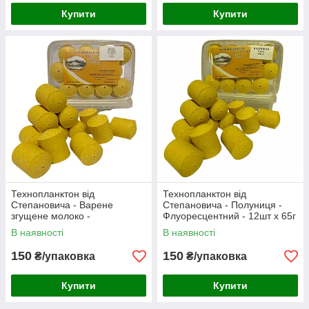
Купити
Купити
Технопланктон від
Технопланктон від
Степановича - Варене
Степановича - Полуниця -
згущене молоко -
Флуоресцентний - 12шт x 65г
Флуоресцентний - 12шт x 65г
В наявності
В наявності
150
150
₴/упаковка
₴/упаковка
Купити
Купити