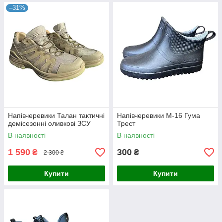
–31%
Напівчеревики Талан тактичні
Напівчеревики М-16 Гума
демісезонні оливкові ЗСУ
Трест
В наявності
В наявності
1 590
300
₴
₴
2 300 ₴
Купити
Купити