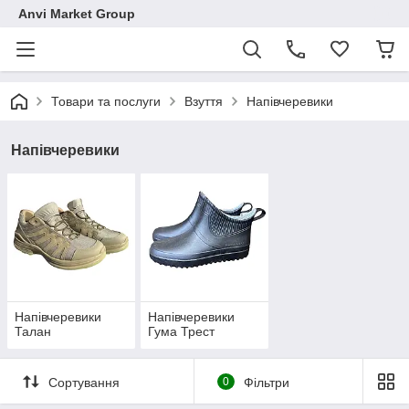
Anvi Market Group
Товари та послуги
Взуття
Напівчеревики
Напівчеревики
Напівчеревики
Напівчеревики
Талан
Гума Трест
Сортування
0
Фільтри